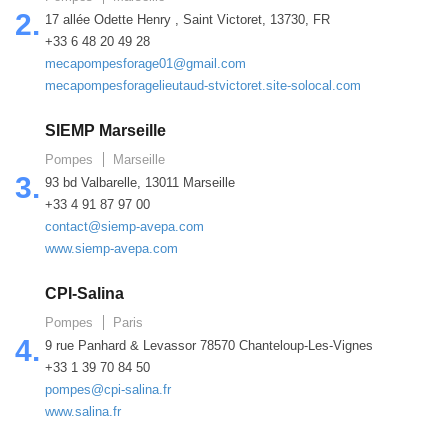
2.
17 allée Odette Henry , Saint Victoret, 13730, FR
+33 6 48 20 49 28
mecapompesforage01@gmail.com
mecapompesforagelieutaud-stvictoret.site-solocal.com
SIEMP Marseille
Pompes
Marseille
3.
93 bd Valbarelle, 13011 Marseille
+33 4 91 87 97 00
contact@siemp-avepa.com
www.siemp-avepa.com
CPI-Salina
Pompes
Paris
4.
9 rue Panhard & Levassor 78570 Chanteloup-Les-Vignes
+33 1 39 70 84 50
pompes@cpi-salina.fr
www.salina.fr