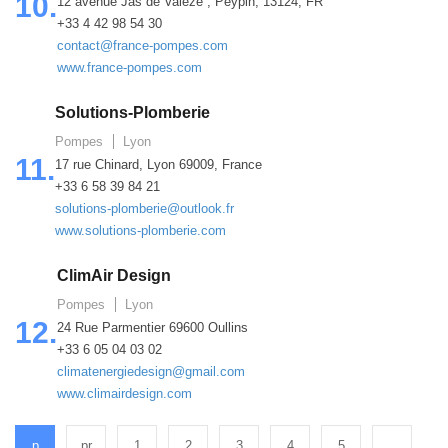
10.
12 avenue Jas de Valeze , Peypin, 13124, FR
+33 4 42 98 54 30
contact@france-pompes.com
www.france-pompes.com
Solutions-Plomberie
Pompes
Lyon
11.
17 rue Chinard, Lyon 69009, France
+33 6 58 39 84 21
solutions-plomberie@outlook.fr
www.solutions-plomberie.com
ClimAir Design
Pompes
Lyon
12.
24 Rue Parmentier 69600 Oullins
+33 6 05 04 03 02
climatenergiedesign@gmail.com
www.climairdesign.com
p
pr
1
2
3
4
5
...