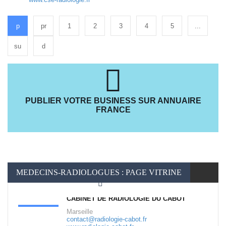
p
pr
1
2
3
4
5
...
su
d
PUBLIER VOTRE BUSINESS SUR ANNUAIRE
FRANCE
MEDECINS-RADIOLOGUES : PAGE VITRINE
CABINET DE RADIOLOGIE DU CABOT
Marseille
contact@radiologie-cabot.fr