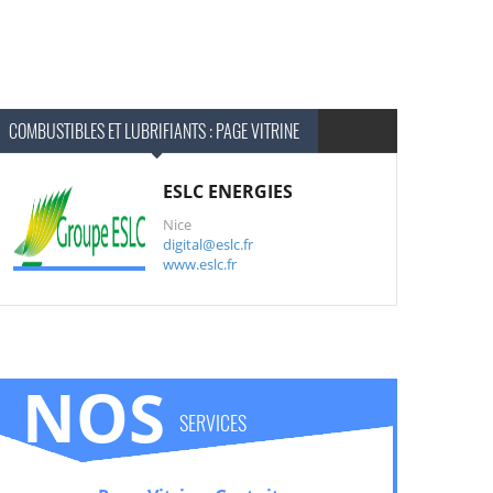
COMBUSTIBLES ET LUBRIFIANTS : PAGE VITRINE
ESLC ENERGIES
Nice
digital@eslc.fr
www.eslc.fr
NOS
SERVICES