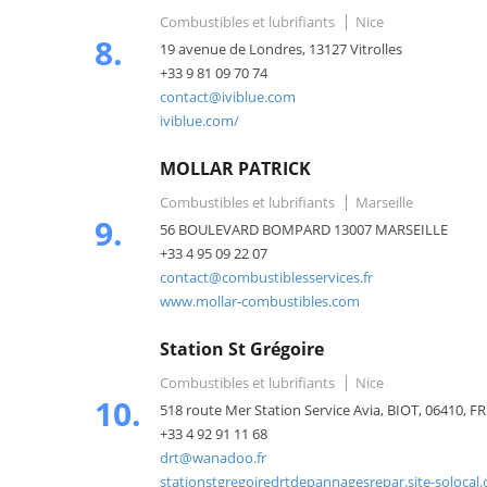
Combustibles et lubrifiants
Nice
8.
19 avenue de Londres, 13127 Vitrolles
+33 9 81 09 70 74
contact@iviblue.com
iviblue.com/
MOLLAR PATRICK
Combustibles et lubrifiants
Marseille
9.
56 BOULEVARD BOMPARD 13007 MARSEILLE
+33 4 95 09 22 07
contact@combustiblesservices.fr
www.mollar-combustibles.com
Station St Grégoire
Combustibles et lubrifiants
Nice
10.
518 route Mer Station Service Avia, BIOT, 06410, FR
+33 4 92 91 11 68
drt@wanadoo.fr
stationstgregoiredrtdepannagesrepar.site-solocal