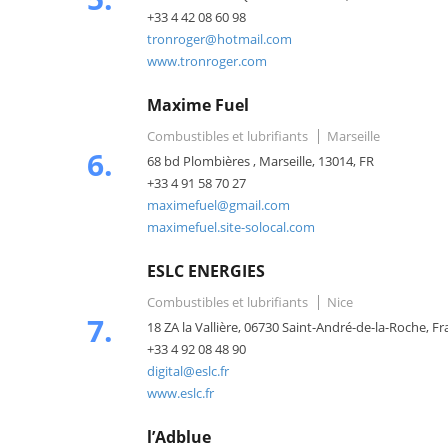
+33 4 42 08 60 98
tronroger@hotmail.com
www.tronroger.com
Maxime Fuel
Combustibles et lubrifiants
Marseille
6.
68 bd Plombières , Marseille, 13014, FR
+33 4 91 58 70 27
maximefuel@gmail.com
maximefuel.site-solocal.com
ESLC ENERGIES
Combustibles et lubrifiants
Nice
7.
18 ZA la Vallière, 06730 Saint-André-de-la-Roche, F
+33 4 92 08 48 90
digital@eslc.fr
www.eslc.fr
l’Adblue