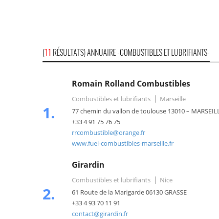
(
11
RÉSULTATS) ANNUAIRE -COMBUSTIBLES ET LUBRIFIANTS-
Romain Rolland Combustibles
Combustibles et lubrifiants
Marseille
1.
77 chemin du vallon de toulouse 13010 – MARSEIL
+33 4 91 75 76 75
rrcombustible@orange.fr
www.fuel-combustibles-marseille.fr
Girardin
Combustibles et lubrifiants
Nice
2.
61 Route de la Marigarde 06130 GRASSE
+33 4 93 70 11 91
contact@girardin.fr