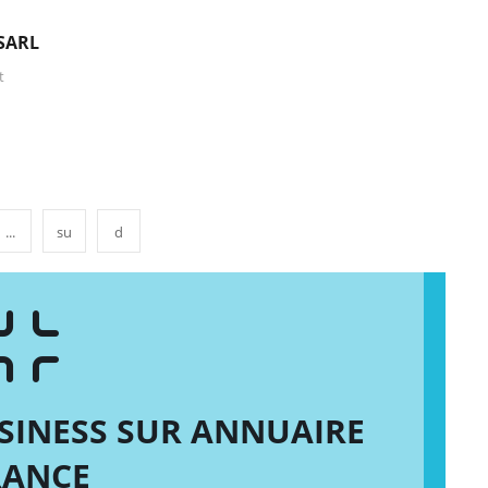
SARL
t
...
su
d
SINESS SUR ANNUAIRE
RANCE