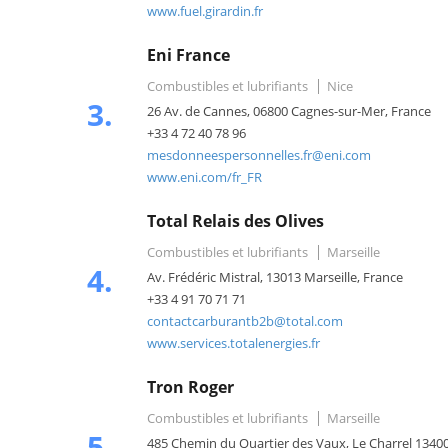
www.fuel.girardin.fr
Eni France
Combustibles et lubrifiants
Nice
3.
26 Av. de Cannes, 06800 Cagnes-sur-Mer, France
+33 4 72 40 78 96
mesdonneespersonnelles.fr@eni.com
www.eni.com/fr_FR
Total Relais des Olives
Combustibles et lubrifiants
Marseille
4.
Av. Frédéric Mistral, 13013 Marseille, France
+33 4 91 70 71 71
contactcarburantb2b@total.com
www.services.totalenergies.fr
Tron Roger
Combustibles et lubrifiants
Marseille
5.
485 Chemin du Quartier des Vaux, Le Charrel 134