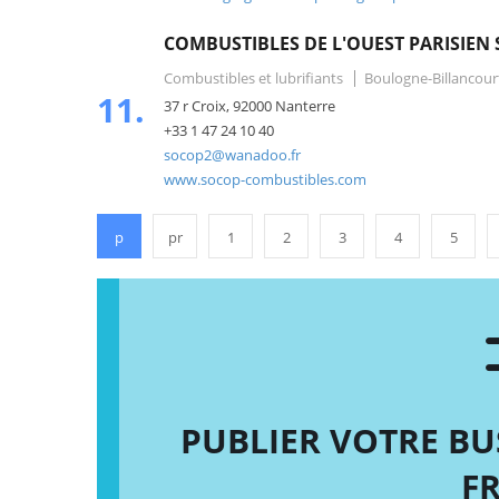
COMBUSTIBLES DE L'OUEST PARISIEN 
Combustibles et lubrifiants
Boulogne-Billancour
11.
37 r Croix, 92000 Nanterre
+33 1 47 24 10 40
socop2@wanadoo.fr
www.socop-combustibles.com
p
pr
1
2
3
4
5
PUBLIER VOTRE BU
F