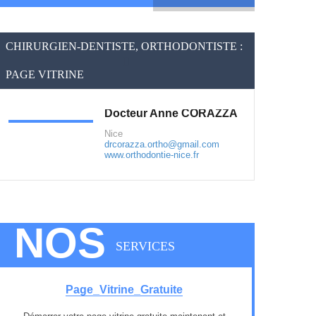
CHIRURGIEN-DENTISTE, ORTHODONTISTE :
PAGE VITRINE
Docteur Anne CORAZZA
Nice
drcorazza.ortho@gmail.com
www.orthodontie-nice.fr
NOS
SERVICES
Page_Vitrine_Gratuite