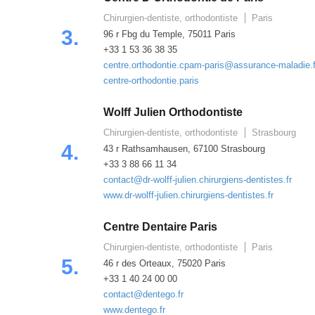
Chirurgien-dentiste, orthodontiste
Paris
3.
96 r Fbg du Temple, 75011 Paris
+33 1 53 36 38 35
centre.orthodontie.cpam-paris@assurance-maladie.f
centre-orthodontie.paris
Wolff Julien Orthodontiste
Chirurgien-dentiste, orthodontiste
Strasbourg
4.
43 r Rathsamhausen, 67100 Strasbourg
+33 3 88 66 11 34
contact@dr-wolff-julien.chirurgiens-dentistes.fr
www.dr-wolff-julien.chirurgiens-dentistes.fr
Centre Dentaire Paris
Chirurgien-dentiste, orthodontiste
Paris
5.
46 r des Orteaux, 75020 Paris
+33 1 40 24 00 00
contact@dentego.fr
www.dentego.fr