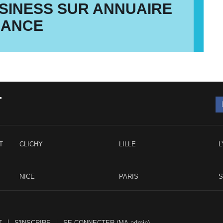
SINESS SUR ANNUAIRE
RANCE
T
T
CLICHY
LILLE
L
NICE
PARIS
T
S'INSCRIRE
SE CONNECTER (MA-admin)