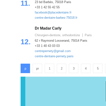
11.
23 bd Barbès, 75018 Paris
+33 1 42 55 42 55
facebook@placedentaire.fr
centre-dentaire-barbes-75018.fr
Dr Madar Carly
Chirurgien-dentiste, orthodontiste
Paris
12.
62 r Raymond Losserand, 75014 Paris
+33 1 40 43 03 03
centrepernety@gmail.com
centre-dentaire-pernety.paris
p
pr
1
2
3
4
5